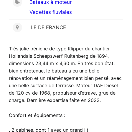
Bateaux à moteur
Vedettes fluviales
ILE DE FRANCE
Très
jolie
p
é
niche de type Klipper du chantier
Hollandais Scheepswerf Ruitenberg
de
1894,
dimensions
23,44
m x
4,60
m.
E
n
très bon
état,
bien
entretenue,
le bateau
a eu une belle
rénovation et un réaménagement bien pensé,
avec
une belle surface de terrasse. M
oteur
DAF
Diesel
de
120
cv
de 1968,
propulseur d’étrave
,
grue
de
charge.
Dernière expertise faite en 2022.
Confort et équipements :
.
2
cabines,
dont 1 avec
u
n
grand lit
.