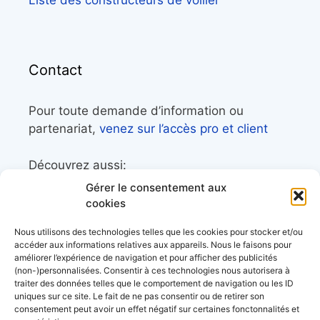
Liste des constructeurs de voilier
Contact
Pour toute demande d’information ou
partenariat,
venez sur l’accès pro et client
Découvrez aussi:
Gérer le consentement aux
Côtes&Mers, le magazine du littoral et sa
cookies
librairie maritime
Nous utilisons des technologies telles que les cookies pour stocker et/ou
Mers&Montagnes, Equipement outdoor pour
accéder aux informations relatives aux appareils. Nous le faisons pour
améliorer l’expérience de navigation et pour afficher des publicités
le trek et le raid nautique
(non-)personnalisées. Consentir à ces technologies nous autorisera à
BoatingAds, le site d’annonces bateaux
traiter des données telles que le comportement de navigation ou les ID
uniques sur ce site. Le fait de ne pas consentir ou de retirer son
européen
consentement peut avoir un effet négatif sur certaines fonctonnalités et