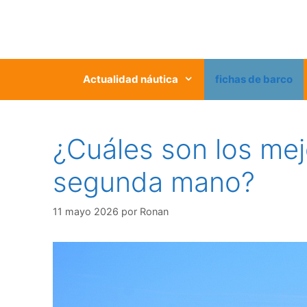
Saltar
al
contenido
Actualidad náutica
fichas de barco
¿Cuáles son los me
segunda mano?
11 mayo 2026
por
Ronan