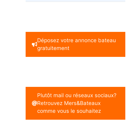
Déposez votre annonce bateau
gratuitement
Plutôt mail ou réseaux sociaux?
Retrouvez Mers&Bateaux
comme vous le souhaitez