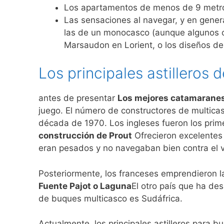
Los apartamentos de menos de 9 metro
Las sensaciones al navegar, y en gener
las de un monocasco (aunque algunos ca
Marsaudon en Lorient, o los diseños de 
Los principales astilleros
antes de presentar
Los mejores catamarane
juego. El número de constructores de multica
década de 1970. Los ingleses fueron los prim
construcción de Prout
Ofrecieron excelentes
eran pesados ​​y no navegaban bien contra el v
Posteriormente, los franceses emprendieron 
Fuente Pajot o Laguna
El otro país que ha des
de buques multicasco es Sudáfrica.
Actualmente, los principales astilleros para b