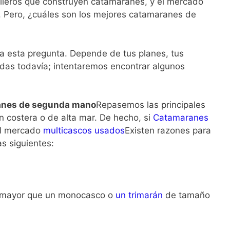
illeros que construyen catamaranes, y el mercado
 Pero, ¿cuáles son los mejores catamaranes de
a esta pregunta. Depende de tus planes, tus
ndas todavía; intentaremos encontrar algunos
anes de segunda mano
Repasemos las principales
n costera o de alta mar. De hecho, si
Catamaranes
el mercado
multicascos usados
Existen razones para
as siguientes:
e mayor que un monocasco o
un trimarán
de tamaño