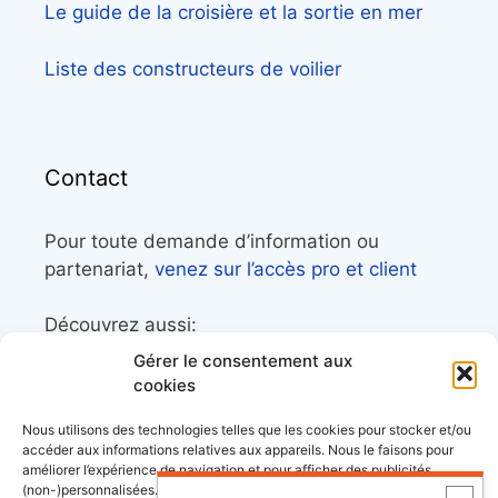
Le guide de la croisière et la sortie en mer
Liste des constructeurs de voilier
Contact
Pour toute demande d’information ou
partenariat,
venez sur l’accès pro et client
Découvrez aussi:
Gérer le consentement aux
Côtes&Mers, le magazine du littoral et sa
cookies
librairie maritime
Nous utilisons des technologies telles que les cookies pour stocker et/ou
Mers&Montagnes, Equipement outdoor pour
accéder aux informations relatives aux appareils. Nous le faisons pour
améliorer l’expérience de navigation et pour afficher des publicités
le trek et le raid nautique
(non-)personnalisées. Consentir à ces technologies nous autorisera à