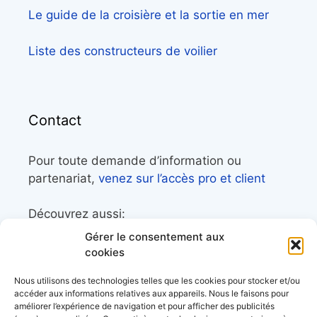
Le guide de la croisière et la sortie en mer
Liste des constructeurs de voilier
Contact
Pour toute demande d’information ou
partenariat,
venez sur l’accès pro et client
Découvrez aussi:
Gérer le consentement aux
Côtes&Mers, le magazine du littoral et sa
cookies
librairie maritime
Nous utilisons des technologies telles que les cookies pour stocker et/ou
Mers&Montagnes, Equipement outdoor pour
accéder aux informations relatives aux appareils. Nous le faisons pour
améliorer l’expérience de navigation et pour afficher des publicités
le trek et le raid nautique