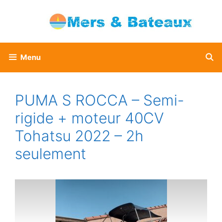
Aller
au
contenu
Menu
PUMA S ROCCA – Semi-
rigide + moteur 40CV
Tohatsu 2022 – 2h
seulement