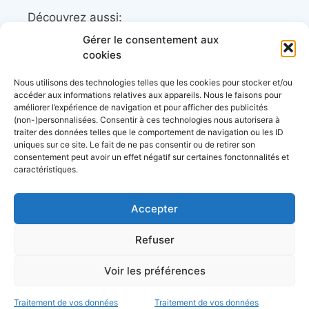
Découvrez aussi:
Gérer le consentement aux
Côtes&Mers, le magazine du littoral et sa
cookies
librairie maritime
Nous utilisons des technologies telles que les cookies pour stocker et/ou
Mers&Montagnes, Equipement outdoor pour
accéder aux informations relatives aux appareils. Nous le faisons pour
améliorer l’expérience de navigation et pour afficher des publicités
le trek et le raid nautique
(non-)personnalisées. Consentir à ces technologies nous autorisera à
BoatingAds, le site d’annonces bateaux
traiter des données telles que le comportement de navigation ou les ID
uniques sur ce site. Le fait de ne pas consentir ou de retirer son
européen
consentement peut avoir un effet négatif sur certaines fonctonnalités et
caractéristiques.
Accepter
Stock images by
Depositphotos
Envie de bons plans?
Refuser
d’échanges entre
Voir les préférences
plaisanciers et d’actu?
à propos
données personnelles
conditions générales
d’utilisation
mentions légales
C’est par ici
Traitement de vos données
Traitement de vos données