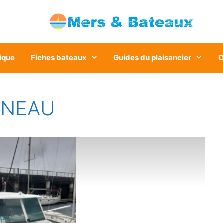
ique
Fiches bateaux
Guides du plaisancier
C
NNEAU