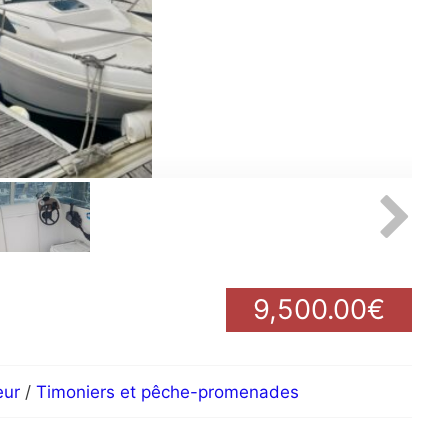
9,500.00€
eur
/
Timoniers et pêche-promenades