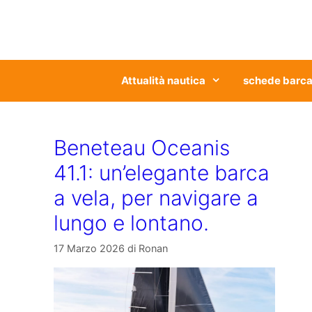
Vai
al
contenuto
Attualità nautica
schede barc
Beneteau Oceanis
41.1: un’elegante barca
a vela, per navigare a
lungo e lontano.
17 Marzo 2026
di
Ronan