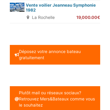
Vente voilier Jeanneau Symphonie
1982
La Rochelle
19,000.00€
Déposez votre annonce bateau
gratuitement
Plutôt mail ou réseaux sociaux?
Retrouvez Mers&Bateaux comme vous
le souhaitez