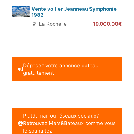
Vente voilier Jeanneau Symphonie
1982
La Rochelle
19,000.00€
Déposez votre annonce bateau
gratuitement
Plutôt mail ou réseaux sociaux?
Retrouvez Mers&Bateaux comme vous
le souhaitez