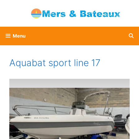
Aller
au
contenu
Menu
Aquabat sport line 17