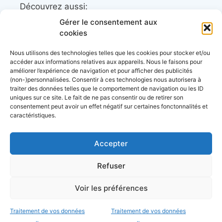
Découvrez aussi:
Gérer le consentement aux
Côtes&Mers, le magazine du littoral et sa
cookies
librairie maritime
Nous utilisons des technologies telles que les cookies pour stocker et/ou
Mers&Montagnes, Equipement outdoor pour
accéder aux informations relatives aux appareils. Nous le faisons pour
améliorer l’expérience de navigation et pour afficher des publicités
le trek et le raid nautique
(non-)personnalisées. Consentir à ces technologies nous autorisera à
BoatingAds, le site d’annonces bateaux
traiter des données telles que le comportement de navigation ou les ID
uniques sur ce site. Le fait de ne pas consentir ou de retirer son
européen
consentement peut avoir un effet négatif sur certaines fonctonnalités et
caractéristiques.
Accepter
Stock images by
Depositphotos
Envie de bons plans?
Refuser
d’échanges entre
Voir les préférences
plaisanciers et d’actu?
à propos
données personnelles
conditions générales
d’utilisation
mentions légales
C’est par ici
Traitement de vos données
Traitement de vos données
© 2026 Mers&bateaux