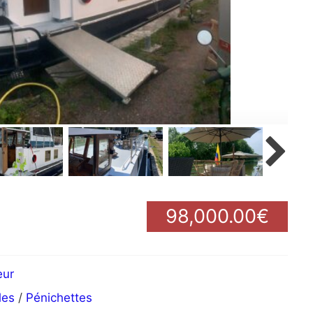
98,000.00€
eur
les
/
Pénichettes