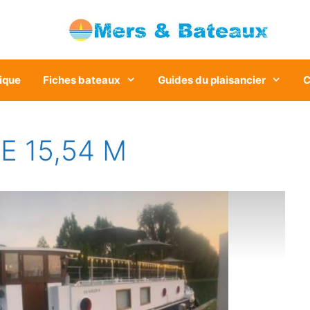
ique
Fiches bateaux
Guides du plaisancier
C
E 15,54 M