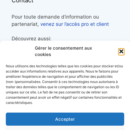
Contact
Pour toute demande d’information ou
partenariat,
venez sur l’accès pro et client
Découvrez aussi:
Gérer le consentement aux
Côtes&Mers, le magazine du littoral et sa
cookies
librairie maritime
Nous utilisons des technologies telles que les cookies pour stocker et/ou
Mers&Montagnes, Equipement outdoor pour
accéder aux informations relatives aux appareils. Nous le faisons pour
améliorer l’expérience de navigation et pour afficher des publicités
le trek et le raid nautique
(non-)personnalisées. Consentir à ces technologies nous autorisera à
BoatingAds, le site d’annonces bateaux
traiter des données telles que le comportement de navigation ou les ID
uniques sur ce site. Le fait de ne pas consentir ou de retirer son
européen
consentement peut avoir un effet négatif sur certaines fonctonnalités et
caractéristiques.
Accepter
Stock images by
Depositphotos