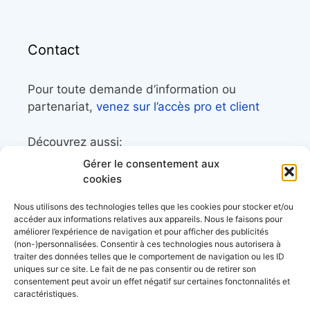
Contact
Pour toute demande d’information ou
partenariat,
venez sur l’accès pro et client
Découvrez aussi:
Gérer le consentement aux
Côtes&Mers, le magazine du littoral et sa
cookies
librairie maritime
Nous utilisons des technologies telles que les cookies pour stocker et/ou
Mers&Montagnes, Equipement outdoor pour
accéder aux informations relatives aux appareils. Nous le faisons pour
améliorer l’expérience de navigation et pour afficher des publicités
le trek et le raid nautique
(non-)personnalisées. Consentir à ces technologies nous autorisera à
BoatingAds, le site d’annonces bateaux
traiter des données telles que le comportement de navigation ou les ID
uniques sur ce site. Le fait de ne pas consentir ou de retirer son
européen
consentement peut avoir un effet négatif sur certaines fonctonnalités et
caractéristiques.