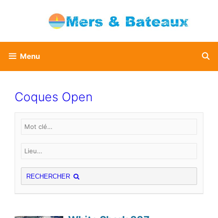
Aller
au
contenu
Menu
Coques Open
RECHERCHER