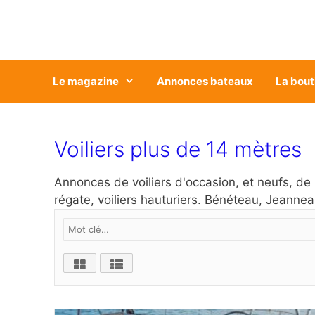
Aller
au
contenu
Le magazine
Annonces bateaux
La bout
Voiliers plus de 14 mètres
Annonces de voiliers d'occasion, et neufs, de p
régate, voiliers hauturiers. Bénéteau, Jeannea