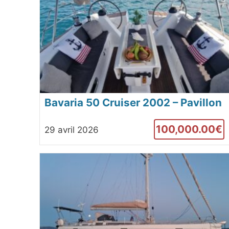
Bavaria 50 Cruiser 2002 – Pavillon
français – Grande croisière équipé –
100,000.00€
29 avril 2026
Linton Bay Marina Panama