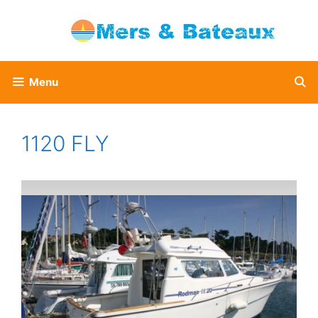
Aller
au
contenu
Menu
1120 FLY