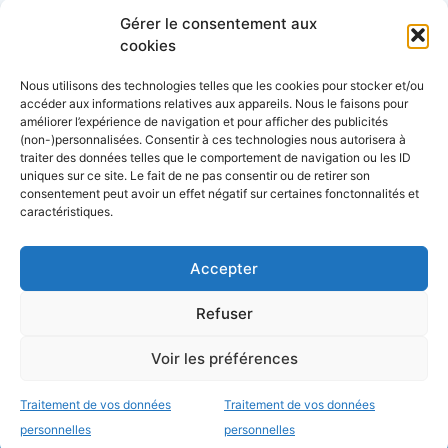
Gérer le consentement aux
Côtes&Mers, le magazine du littoral et sa
cookies
librairie maritime
Nous utilisons des technologies telles que les cookies pour stocker et/ou
Mers&Montagnes, Equipement outdoor pour
accéder aux informations relatives aux appareils. Nous le faisons pour
améliorer l’expérience de navigation et pour afficher des publicités
le trek et le raid nautique
(non-)personnalisées. Consentir à ces technologies nous autorisera à
BoatingAds, le site d’annonces bateaux
traiter des données telles que le comportement de navigation ou les ID
uniques sur ce site. Le fait de ne pas consentir ou de retirer son
européen
consentement peut avoir un effet négatif sur certaines fonctonnalités et
caractéristiques.
Accepter
Stock images by
Depositphotos
Envie de bons plans?
Refuser
d’échanges entre
Voir les préférences
plaisanciers et d’actu?
à propos
données personnelles
conditions générales
d’utilisation
mentions légales
C’est par ici
Traitement de vos données
Traitement de vos données
© 2026 Mers&bateaux
personnelles
personnelles