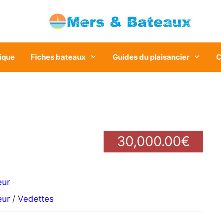
ique
Fiches bateaux
Guides du plaisancier
C
30,000.00€
eur
eur
/
Vedettes