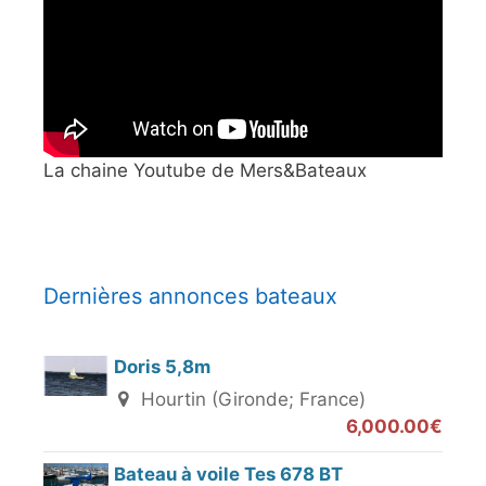
La chaine Youtube de Mers&Bateaux
Dernières annonces bateaux
Doris 5,8m
Hourtin (Gironde; France)
6,000.00€
Bateau à voile Tes 678 BT