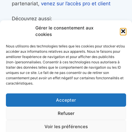
partenariat,
venez sur l’accès pro et client
Découvrez aussi:
Gérer le consentement aux
Côtes&Mers, le magazine du littoral et sa
cookies
librairie maritime
Nous utilisons des technologies telles que les cookies pour stocker et/ou
Mers&Montagnes, Equipement outdoor pour
accéder aux informations relatives aux appareils. Nous le faisons pour
améliorer l’expérience de navigation et pour afficher des publicités
le trek et le raid nautique
(non-)personnalisées. Consentir à ces technologies nous autorisera à
BoatingAds, le site d’annonces bateaux
traiter des données telles que le comportement de navigation ou les ID
uniques sur ce site. Le fait de ne pas consentir ou de retirer son
européen
consentement peut avoir un effet négatif sur certaines fonctonnalités et
caractéristiques.
Accepter
Stock images by
Depositphotos
Refuser
Voir les préférences
à propos
données personnelles
conditions générales