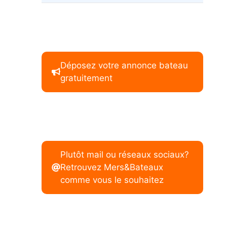
Déposez votre annonce bateau
gratuitement
Plutôt mail ou réseaux sociaux?
Retrouvez Mers&Bateaux
comme vous le souhaitez