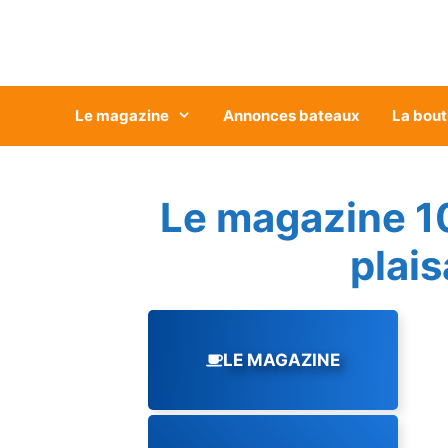
Aller
au
contenu
Le magazine
Annonces bateaux
La bout
Le magazine 1
plai
LE MAGAZINE