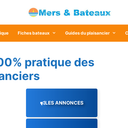
ique
Fiches bateaux
Guides du plaisancier
C
00% pratique des
sanciers
LES ANNONCES