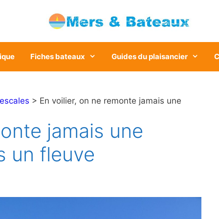
ique
Fiches bateaux
Guides du plaisancier
C
 escales
> En voilier, on ne remonte jamais une
monte jamais une
s un fleuve