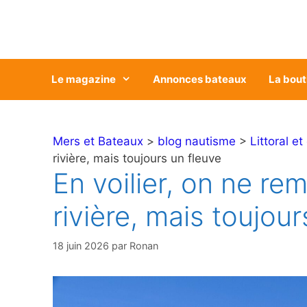
Aller
au
contenu
Le magazine
Annonces bateaux
La bout
Mers et Bateaux
>
blog nautisme
>
Littoral et
rivière, mais toujours un fleuve
En voilier, on ne re
rivière, mais toujour
18 juin 2026
par
Ronan