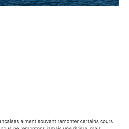
françaises aiment souvent remonter certains cours
 nous ne remontons jamais une rivière, mais