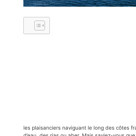
les plaisanciers naviguant le long des côtes 
d’eau, des rias ou aber. Mais saviez-vous que