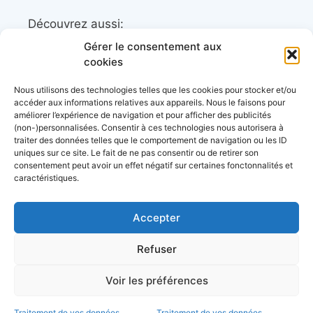
Découvrez aussi:
Gérer le consentement aux
Côtes&Mers, le magazine du littoral et sa
cookies
librairie maritime
Nous utilisons des technologies telles que les cookies pour stocker et/ou
Mers&Montagnes, Equipement outdoor pour
accéder aux informations relatives aux appareils. Nous le faisons pour
améliorer l’expérience de navigation et pour afficher des publicités
le trek et le raid nautique
(non-)personnalisées. Consentir à ces technologies nous autorisera à
BoatingAds, le site d’annonces bateaux
traiter des données telles que le comportement de navigation ou les ID
uniques sur ce site. Le fait de ne pas consentir ou de retirer son
européen
consentement peut avoir un effet négatif sur certaines fonctonnalités et
caractéristiques.
Accepter
Stock images by
Depositphotos
Envie de bons plans?
Refuser
d’échanges entre
Voir les préférences
plaisanciers et d’actu?
à propos
données personnelles
conditions générales
d’utilisation
mentions légales
Traitement de vos données
Traitement de vos données