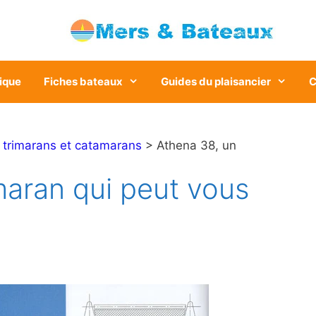
ique
Fiches bateaux
Guides du plaisancier
C
>
trimarans et catamarans
> Athena 38, un
maran qui peut vous