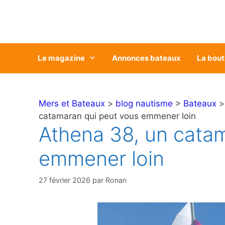
Aller
au
contenu
Le magazine
Annonces bateaux
La bout
Mers et Bateaux
>
blog nautisme
>
Bateaux
catamaran qui peut vous emmener loin
Athena 38, un cata
emmener loin
27 février 2026
par
Ronan