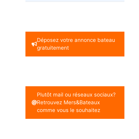
Déposez votre annonce bateau
gratuitement
Plutôt mail ou réseaux sociaux?
Retrouvez Mers&Bateaux
comme vous le souhaitez