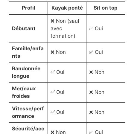
Profil
Kayak ponté
Sit on top
❌ Non (sauf
Débutant
avec
✅ Oui
formation)
Famille/enfa
❌ Non
✅ Oui
nts
Randonnée
✅ Oui
❌ Non
longue
Mer/eaux
✅ Oui
❌ Non
froides
Vitesse/perf
✅ Oui
❌ Non
ormance
Sécurité/acc
❌ Non
✅ Oui