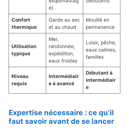
esquimautag
débutants
e)
Confort
Garde au sec
Mouillé en
thermique
et au chaud
permanence
Mer,
Loisir, pêche,
Utilisation
randonnée,
eaux calmes,
typique
expédition,
familles
eaux froides
Débutant à
Niveau
Intermédiair
intermédiair
requis
e à avancé
e
Expertise nécessaire : ce qu’il
faut savoir avant de se lancer