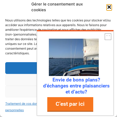
Gérer le consentement aux
cookies
Nous utilisons des technologies telles que les cookies pour stocker et/ou
accéder aux informations relatives aux appareils. Nous le faisons pour
améliorer l’expérience de navigation et pour afficher des publicités
(non-)personnalisées. Consentir à ces technologies nous autorisera à
traiter des données telles que le comportement de navigation ou les ID
uniques sur ce site. Le fait de ne pas consentir ou de retirer son
consentement peut avoir un effet négatif sur certaines fonctonnalités et
caractéristiques.
Accepter
Envie de bons plans?
Refuser
d’échanges entre plaisanciers
et d’actu?
Voir les préférences
C’est par ici
Traitement de vos données
Traitement de vos données
personnelles
personnelles