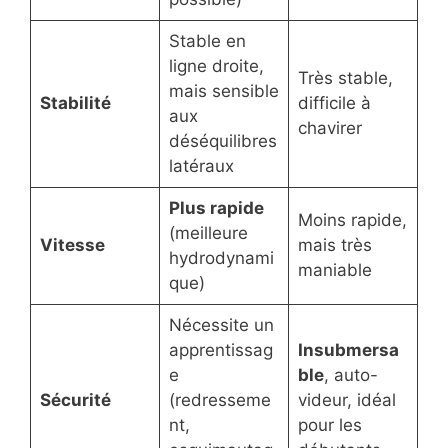
Stable en
ligne droite,
Très stable,
mais sensible
Stabilité
difficile à
aux
chavirer
déséquilibres
latéraux
Plus rapide
Moins rapide,
(meilleure
Vitesse
mais très
hydrodynami
maniable
que)
Nécessite un
apprentissag
Insubmersa
e
ble
, auto-
Sécurité
(redresseme
videur, idéal
nt,
pour les