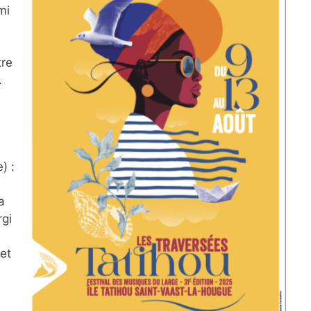
mi
tre
.
) :
a
rgi
et