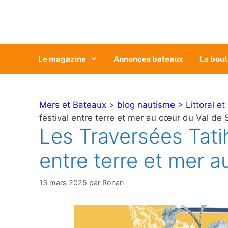
Aller
au
contenu
Le magazine
Annonces bateaux
La bout
Mers et Bateaux
>
blog nautisme
>
Littoral et
festival entre terre et mer au cœur du Val de 
Les Traversées Tatih
entre terre et mer a
13 mars 2025
par
Ronan