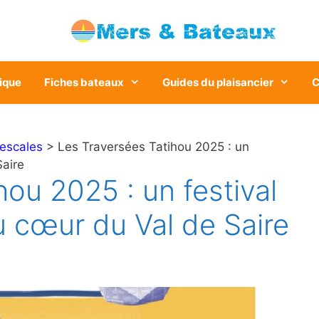
ique
Fiches bateaux
Guides du plaisancier
C
 escales
> Les Traversées Tatihou 2025 : un
Saire
ou 2025 : un festival
u cœur du Val de Saire