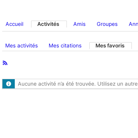
Accueil
Activités
Amis
Groupes
An
Mes activités
Mes citations
Mes favoris
Flux
Activités
RSS
du
Aucune activité n’a été trouvée. Utilisez un autre
membre