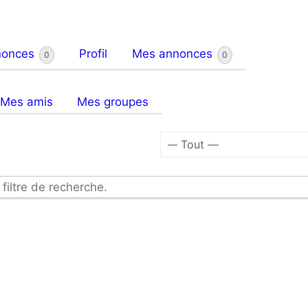
nonces
Profil
Mes annonces
0
0
Mes amis
Mes groupes
Afficher
par
 filtre de recherche.
activité: