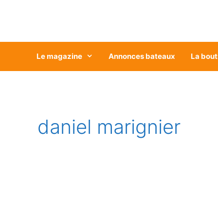
Aller
au
contenu
Le magazine
Annonces bateaux
La bout
daniel marignier