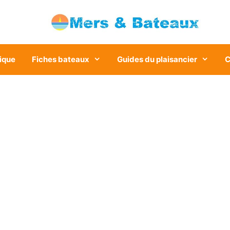
ique
Fiches bateaux
Guides du plaisancier
C