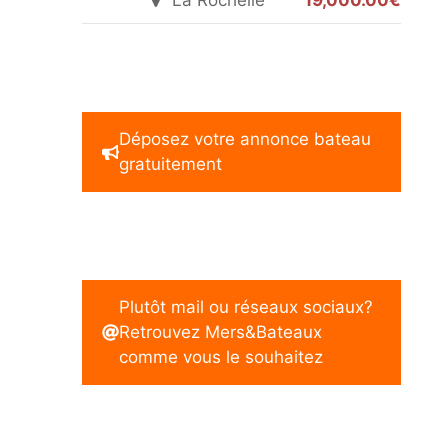
La Rochelle
19,000.00€
Déposez votre annonce bateau
gratuitement
Plutôt mail ou réseaux sociaux?
Retrouvez Mers&Bateaux
comme vous le souhaitez