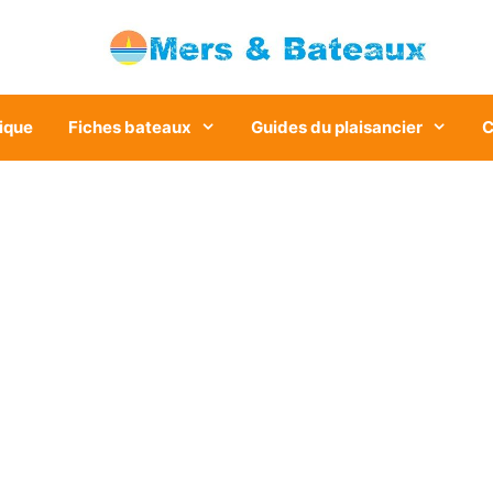
ique
Fiches bateaux
Guides du plaisancier
C