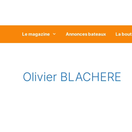
Aller
au
contenu
Le magazine
Annonces bateaux
La bout
Olivier BLACHERE