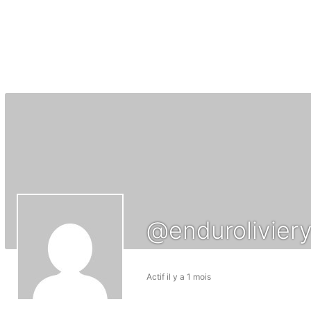
@endurolivier
Actif il y a 1 mois