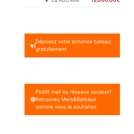
La Rochelle
19,000.00€
Déposez votre annonce bateau
gratuitement
Plutôt mail ou réseaux sociaux?
Retrouvez Mers&Bateaux
comme vous le souhaitez