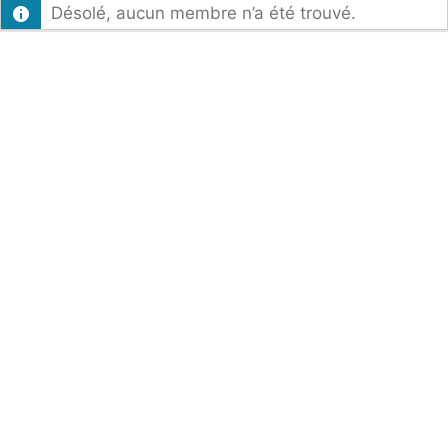
Désolé, aucun membre n’a été trouvé.
par
activité: