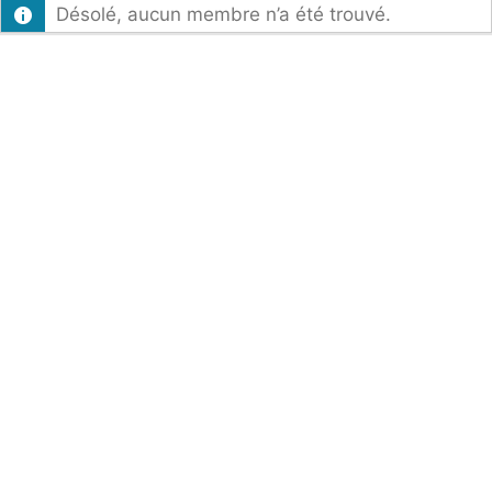
Désolé, aucun membre n’a été trouvé.
par
activité: