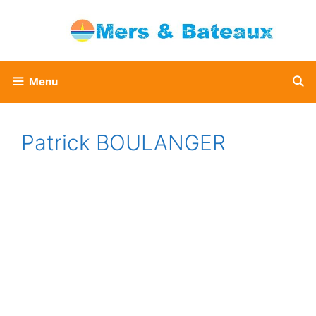
Aller
au
contenu
Menu
Patrick BOULANGER