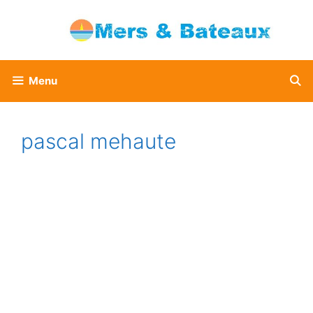
Aller
au
contenu
Menu
pascal mehaute