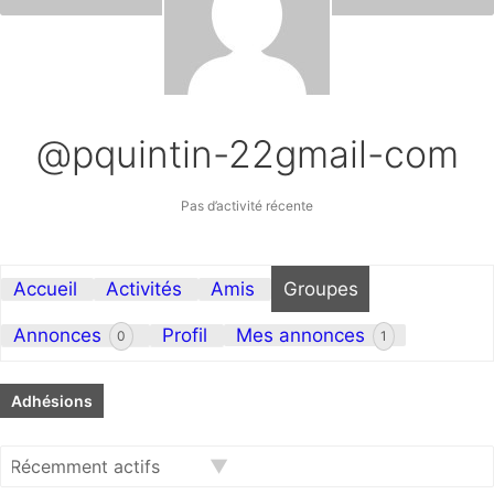
@pquintin-22gmail-com
Pas d’activité récente
Accueil
Activités
Amis
Groupes
Annonces
Profil
Mes annonces
0
1
Adhésions
Trier