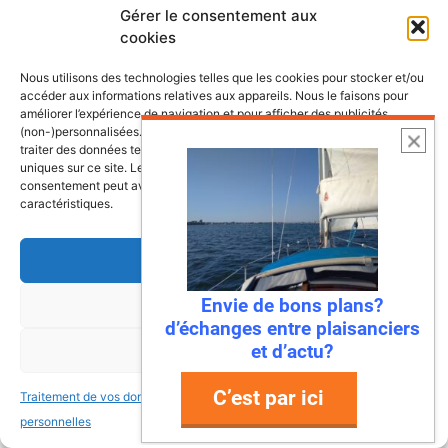
Gérer le consentement aux
Site
cookies
web
Nous utilisons des technologies telles que les cookies pour stocker et/ou
accéder aux informations relatives aux appareils. Nous le faisons pour
améliorer l’expérience de navigation et pour afficher des publicités
(non-)personnalisées. Consentir à ces technologies nous autorisera à
Ce site utilise Akismet pour réduire les
traiter des données telles que le comportement de navigation ou les ID
uniques sur ce site. Le fait de ne pas consentir ou de retirer son
indésirables.
En savoir plus sur la façon dont les
consentement peut avoir un effet négatif sur certaines fonctonnalités et
données de vos commentaires sont traitées
.
caractéristiques.
Accepter
Envie de bons plans?
Refuser
d’échanges entre plaisanciers
et d’actu?
Voir les préférences
C’est par ici
Traitement de vos données
Traitement de vos données
personnelles
personnelles