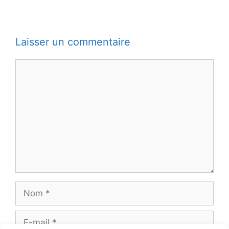
Laisser un commentaire
Commentaire
Nom
E-
mail