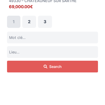
49330 – CHATEAUNEUF SUR SARTHE
69,000.00€
1
2
3
Search