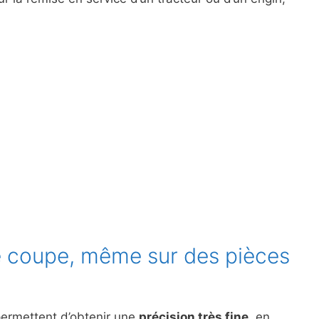
e coupe, même sur des pièces
ermettent d’obtenir une
précision très fine
, en