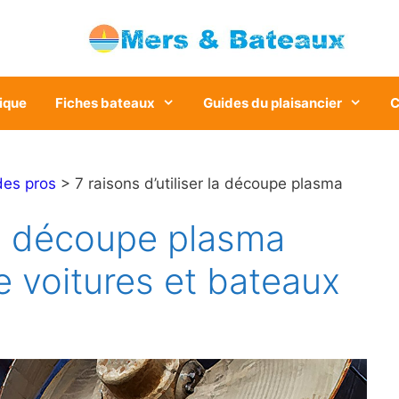
ique
Fiches bateaux
Guides du plaisancier
C
des pros
> 7 raisons d’utiliser la découpe plasma
 la découpe plasma
e voitures et bateaux