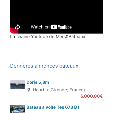
La chaine Youtube de Mers&Bateaux
Dernières annonces bateaux
Doris 5,8m
Hourtin (Gironde; France)
6,000.00€
Bateau à voile Tes 678 BT