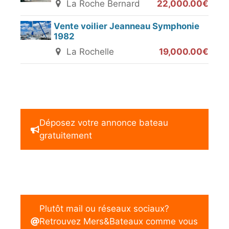
La Roche Bernard
22,000.00€
Vente voilier Jeanneau Symphonie
1982
La Rochelle
19,000.00€
Déposez votre annonce bateau
gratuitement
Plutôt mail ou réseaux sociaux?
Retrouvez Mers&Bateaux comme vous