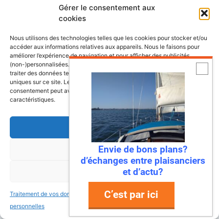
Gérer le consentement aux
cookies
Nous utilisons des technologies telles que les cookies pour stocker et/ou
accéder aux informations relatives aux appareils. Nous le faisons pour
Découvrez nos dossiers
améliorer l’expérience de navigation et pour afficher des publicités
(non-)personnalisées. Consentir à ces technologies nous autorisera à
traiter des données telles que le comportement de navigation ou les ID
uniques sur ce site. Le fait de ne pas consentir ou de retirer son
Lexique de la mer et des bateaux
consentement peut avoir un effet négatif sur certaines fonctonnalités et
caractéristiques.
L’almanach du plaisancier
Accepter
Lexique du nautisme anglais/français
Envie de bons plans?
Refuser
Quelle assurance bateau choisir? le guide
d’échanges entre plaisanciers
et d’actu?
Voir les préférences
Le guide de la location de bateau
C’est par ici
Traitement de vos données
Traitement de vos données
Le guide d’achat d’un bateau
personnelles
personnelles