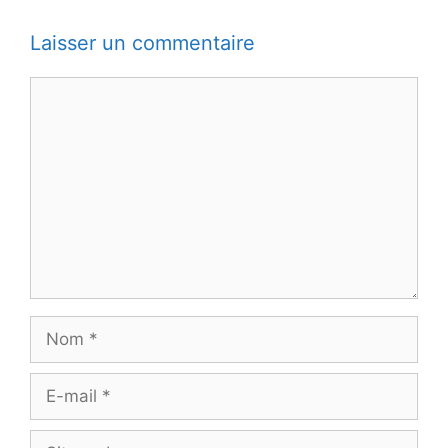
Laisser un commentaire
Commentaire
Nom
E-
mail
Site