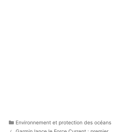
Catégories
Environnement et protection des océans
Garmin lance le Force Current : premier