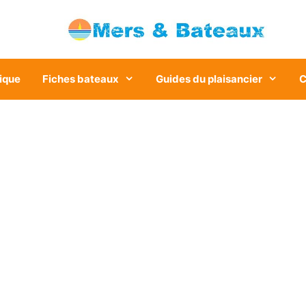
ique
Fiches bateaux
Guides du plaisancier
C