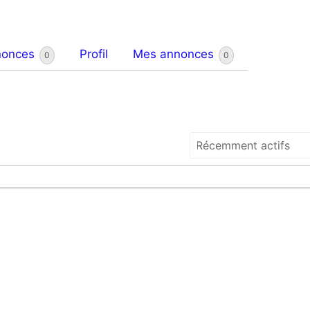
nonces
Profil
Mes annonces
0
0
Trier
par: