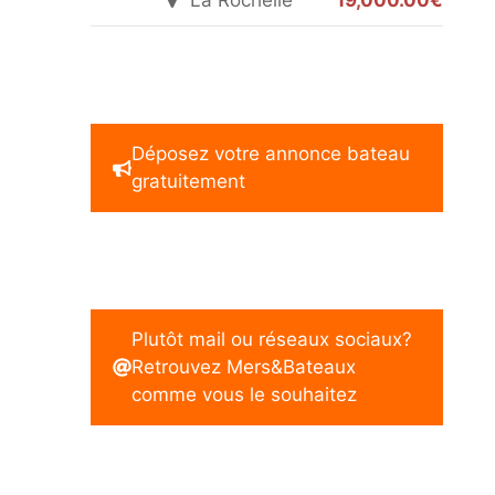
La Rochelle
19,000.00€
Déposez votre annonce bateau
gratuitement
Plutôt mail ou réseaux sociaux?
Retrouvez Mers&Bateaux
comme vous le souhaitez