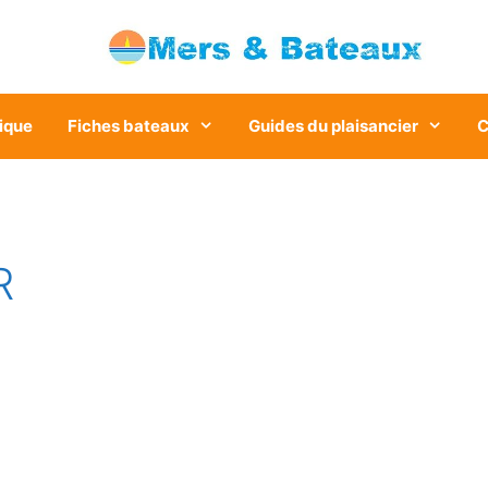
ique
Fiches bateaux
Guides du plaisancier
C
R