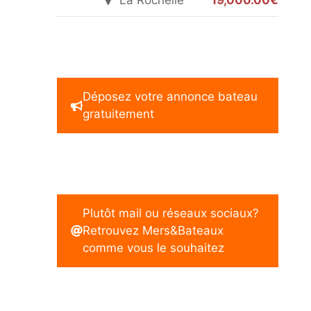
La Rochelle
19,000.00€
Déposez votre annonce bateau
gratuitement
Plutôt mail ou réseaux sociaux?
Retrouvez Mers&Bateaux
comme vous le souhaitez