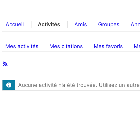
Accueil
Activités
Amis
Groupes
An
Mes activités
Mes citations
Mes favoris
Me
Flux
Activités
RSS
du
Aucune activité n’a été trouvée. Utilisez un autre
membre