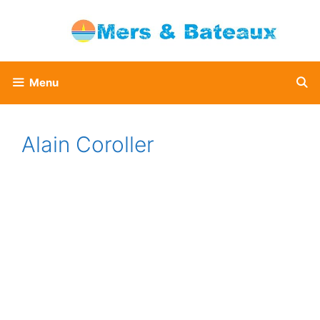
Aller
au
contenu
Menu
Alain Coroller