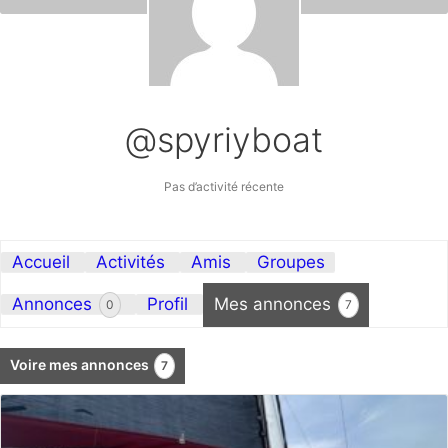
@spyriyboat
Pas d’activité récente
Accueil
Activités
Amis
Groupes
Annonces
Profil
Mes annonces
0
7
Voire mes annonces
7