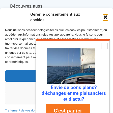
Découvrez aussi:
Gérer le consentement aux
Côtes&Mers, le magazine du littoral et sa
cookies
librairie maritime
Nous utilisons des technologies telles que les cookies pour stocker et/ou
Mers&Montagnes, Equipement outdoor pour
accéder aux informations relatives aux appareils. Nous le faisons pour
améliorer l’expérience de navigation et pour afficher des publicités
le trek et le raid nautique
(non-)personnalisées. Consentir à ces technologies nous autorisera à
BoatingAds, le site d’annonces bateaux
traiter des données telles que le comportement de navigation ou les ID
uniques sur ce site. Le fait de ne pas consentir ou de retirer son
européen
consentement peut avoir un effet négatif sur certaines fonctonnalités et
caractéristiques.
Accepter
Stock images by
Depositphotos
Envie de bons plans?
Refuser
d’échanges entre plaisanciers
et d’actu?
Voir les préférences
à propos
données personnelles
conditions générales
d’utilisation
mentions légales
C’est par ici
Traitement de vos données
Traitement de vos données