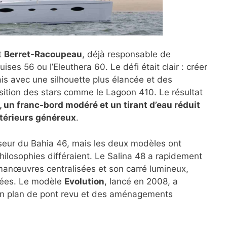
t
Berret-Racoupeau
, déjà responsable de
s 56 ou l’Eleuthera 60. Le défi était clair : créer
is avec une silhouette plus élancée et des
osition des stars comme le Lagoon 410. Le résultat
, un franc-bord modéré et un tirant d’eau réduit
ntérieurs généreux
.
seur du Bahia 46, mais les deux modèles ont
hilosophies différaient. Le Salina 48 a rapidement
manœuvres centralisées et son carré lumineux,
trées. Le modèle
Evolution
, lancé en 2008, a
un plan de pont revu et des aménagements