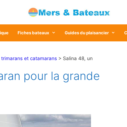
ique
Fiches bateaux
Guides du plaisancier
C
>
trimarans et catamarans
> Salina 48, un
aran pour la grande