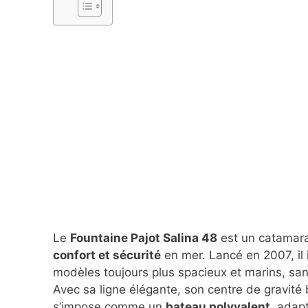
Le
Fountaine Pajot Salina 48
est un catamaran
confort et sécurité
en mer. Lancé en 2007, il i
modèles toujours plus spacieux et marins, sans
Avec sa ligne élégante, son centre de gravit
s’impose comme un
bateau polyvalent
, adapt