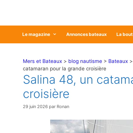
Aller
au
contenu
Le magazine
Annonces bateaux
La bout
Mers et Bateaux
>
blog nautisme
>
Bateaux
catamaran pour la grande croisière
Salina 48, un catam
croisière
29 juin 2026
par
Ronan