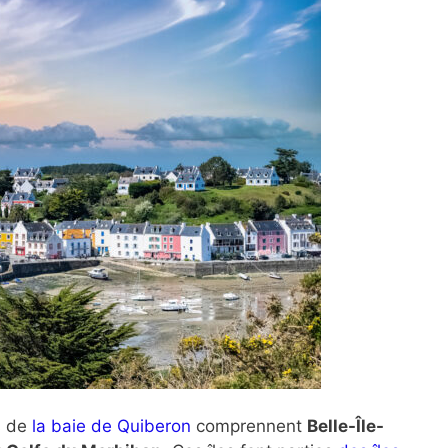
es de
la baie de Quiberon
comprennent
Belle-Île-