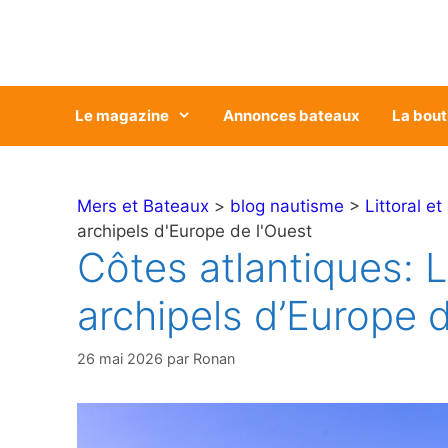
Aller
au
contenu
Le magazine
Annonces bateaux
La bout
Mers et Bateaux
>
blog nautisme
>
Littoral et
archipels d'Europe de l'Ouest
Côtes atlantiques: 
archipels d’Europe d
26 mai 2026
par
Ronan