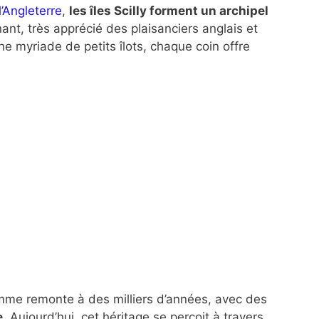
l’Angleterre
,
les îles Scilly forment un archipel
t, très apprécié des plaisanciers anglais et
e myriade de petits îlots, chaque coin offre
homme remonte à des milliers d’années, avec des
e
. Aujourd’hui, cet héritage se perçoit à travers