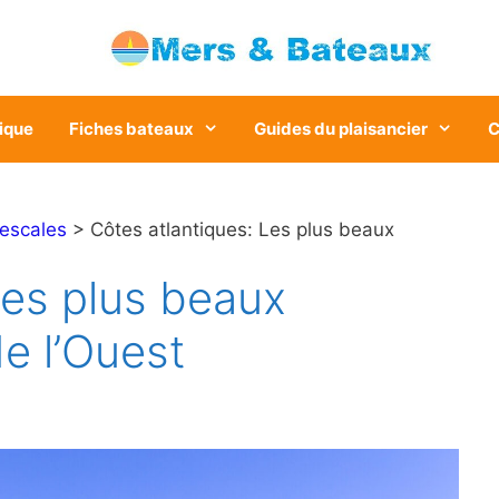
ique
Fiches bateaux
Guides du plaisancier
C
 escales
> Côtes atlantiques: Les plus beaux
Les plus beaux
e l’Ouest