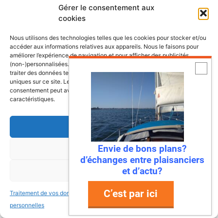
Gérer le consentement aux
La Rochelle
19,000.00€
cookies
Nous utilisons des technologies telles que les cookies pour stocker et/ou
accéder aux informations relatives aux appareils. Nous le faisons pour
améliorer l’expérience de navigation et pour afficher des publicités
(non-)personnalisées. Consentir à ces technologies nous autorisera à
traiter des données telles que le comportement de navigation ou les ID
Déposez votre annonce bateau
uniques sur ce site. Le fait de ne pas consentir ou de retirer son
gratuitement
consentement peut avoir un effet négatif sur certaines fonctonnalités et
caractéristiques.
Accepter
Envie de bons plans?
Refuser
Plutôt mail ou réseaux sociaux?
d’échanges entre plaisanciers
Retrouvez Mers&Bateaux comme vous
et d’actu?
Voir les préférences
le souhaitez
C’est par ici
Traitement de vos données
Traitement de vos données
personnelles
personnelles