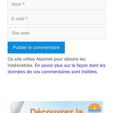
Nom
E-
mail
Site
web
Ce site utilise Akismet pour réduire les
indésirables.
En savoir plus sur la façon dont les
données de vos commentaires sont traitées
.