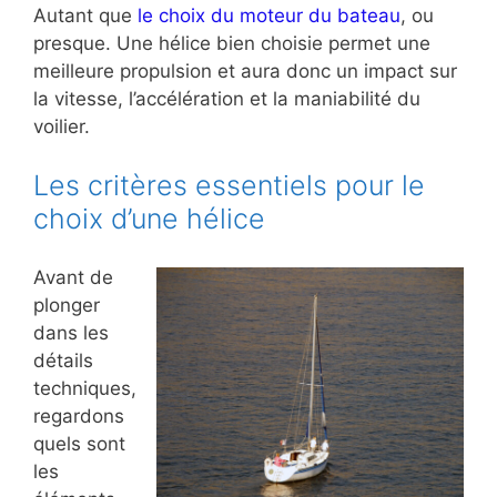
Autant que
le choix du moteur du bateau
, ou
presque. Une hélice bien choisie permet une
meilleure propulsion et aura donc un impact sur
la vitesse, l’accélération et la maniabilité du
voilier.
Les critères essentiels pour le
choix d’une hélice
Avant de
plonger
dans les
détails
techniques,
regardons
quels sont
les