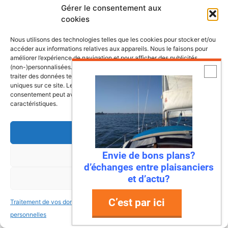
Gérer le consentement aux
4 août 2026
cookies
Alexis Loison, né le 11 août 1984 à Rouen
Nous utilisons des technologies telles que les cookies pour stocker et/ou
(Seine-Maritime), est l’un des skippers les
accéder aux informations relatives aux appareils. Nous le faisons pour
améliorer l’expérience de navigation et pour afficher des publicités
plus réguliers et respectés de la voile
(non-)personnalisées. Consentir à ces technologies nous autorisera à
française. Après 19 participations à la
traiter des données telles que le comportement de navigation ou les ID
Solitaire du Figaro, il a enfin remporté la
uniques sur ce site. Le fait de ne pas consentir ou de retirer son
consentement peut avoir un effet négatif sur certaines fonctonnalités et
victoire en 2025, couronnant une carrière
caractéristiques.
marquée par la persévérance, la technique et
un amour inconditionnel pour la mer. ...
Accepter
Lire la suite
Envie de bons plans?
Refuser
Antarès 700 Pêche, le bateau
d’échanges entre plaisanciers
pensé pour les pêcheurs-
et d’actu?
Voir les préférences
plaisanciers
C’est par ici
Traitement de vos données
Traitement de vos données
3 août 2026
personnelles
personnelles