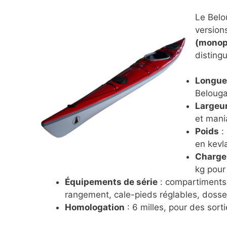
Le Belo
version
(monop
distingu
Longue
Belouga
Largeu
et mania
Poids
: 
en kevl
Charge
kg pour
Équipements de série
: compartiments 
rangement, cale-pieds réglables, dosse
Homologation
: 6 milles, pour des sort