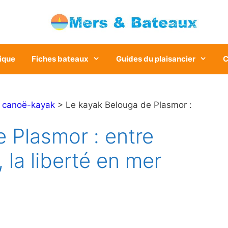
ique
Fiches bateaux
Guides du plaisancier
C
>
canoë-kayak
> Le kayak Belouga de Plasmor :
 Plasmor : entre
, la liberté en mer