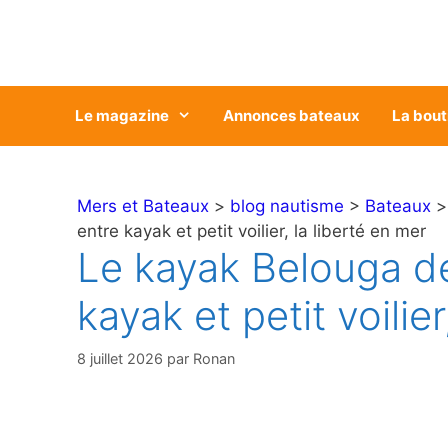
Aller
au
contenu
Le magazine
Annonces bateaux
La bout
Mers et Bateaux
>
blog nautisme
>
Bateaux
entre kayak et petit voilier, la liberté en mer
Le kayak Belouga de
kayak et petit voilier
8 juillet 2026
par
Ronan