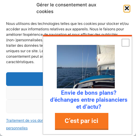
Gérer le consentement aux
cookies
Nous utilisons des technologies telles que les cookies pour stocker et/ou
accéder aux informations relatives aux appareils. Nous le faisons pour
Conseils et astuces pour la navigation et
améliorer l’expérience de navigation et pour afficher des publicités
l'entretien de votre bateau,
(non-)personnalisées. Consentir à ces technologies nous autorisera à
traiter des données telles que le comportement de navigation ou les ID
Les plus belles croisières, simples et
uniques sur ce site. Le fait de ne pas consentir ou de retirer son
consentement peut avoir un effet négatif sur certaines fonctonnalités et
accessibles depuis nos côtes.
caractéristiques.
Les meilleurs voiliers d'hier et aujourd'hui.
Annonces bateaux gratuites
Accepter
Envie de bons plans?
Refuser
Un site qui vulgarise la voile, à destination
d’échanges entre plaisanciers
des débutants comme des habitués de la
et d’actu?
Voir les préférences
mer.
C’est par ici
Traitement de vos données
Traitement de vos données
personnelles
personnelles
Ressources