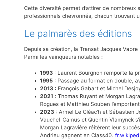
Cette diversité permet d’attirer de nombreux
professionnels chevronnés, chacun trouvant u
Le palmarès des éditions
Depuis sa création, la Transat Jacques Vabr
Parmi les vainqueurs notables :
1993
: Laurent Bourgnon remporte la pre
1995
: Passage au format en double, ave
2013
: François Gabart et Michel Desj
2021
: Thomas Ruyant et Morgan Lagrav
Rogues et Matthieu Souben l’emportent 
2023
: Armel Le Cléac’h et Sébastien J
Vauchel-Camus et Quentin Vlamynck s’
Morgan Lagravière réitèrent leur succè
Andrieu gagnent en Class40.
fr.wikiped