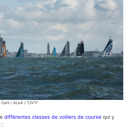
Carli / ALeA / TJV17
le
différentes classes de voiliers de course
qui y
 :