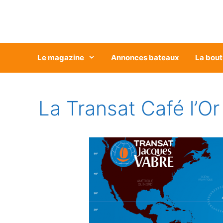
Aller
au
contenu
Le magazine
Annonces bateaux
La bout
La Transat Café l’Or