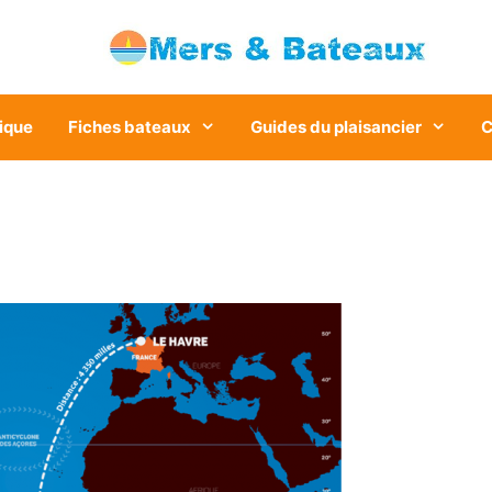
ique
Fiches bateaux
Guides du plaisancier
C