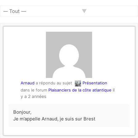
Activités
RSS
du
Afficher
membre
par
activité:
Arnaud
a répondu au sujet
Présentation
il
dans le forum
Plaisanciers de la côte atlantique
y a 2 années
Bonjour,
Je m’appelle Arnaud, je suis sur Brest