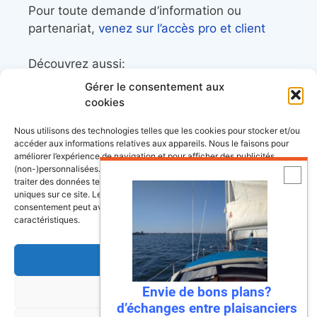
Pour toute demande d’information ou
partenariat,
venez sur l’accès pro et client
Découvrez aussi:
Gérer le consentement aux
Côtes&Mers, le magazine du littoral et sa
cookies
librairie maritime
Nous utilisons des technologies telles que les cookies pour stocker et/ou
Mers&Montagnes, Equipement outdoor pour
accéder aux informations relatives aux appareils. Nous le faisons pour
améliorer l’expérience de navigation et pour afficher des publicités
le trek et le raid nautique
(non-)personnalisées. Consentir à ces technologies nous autorisera à
BoatingAds, le site d’annonces bateaux
traiter des données telles que le comportement de navigation ou les ID
uniques sur ce site. Le fait de ne pas consentir ou de retirer son
européen
consentement peut avoir un effet négatif sur certaines fonctonnalités et
caractéristiques.
Accepter
Stock images by
Depositphotos
Envie de bons plans?
Refuser
d’échanges entre plaisanciers