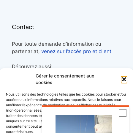
Contact
Pour toute demande d’information ou
partenariat,
venez sur l’accès pro et client
Découvrez aussi:
Gérer le consentement aux
Côtes&Mers, le magazine du littoral et sa
cookies
librairie maritime
Nous utilisons des technologies telles que les cookies pour stocker et/ou
Mers&Montagnes, Equipement outdoor pour
accéder aux informations relatives aux appareils. Nous le faisons pour
améliorer l’expérience de navigation et pour afficher des publicités
le trek et le raid nautique
(non-)personnalisées. Consentir à ces technologies nous autorisera à
BoatingAds, le site d’annonces bateaux
traiter des données telles que le comportement de navigation ou les ID
uniques sur ce site. Le fait de ne pas consentir ou de retirer son
européen
consentement peut avoir un effet négatif sur certaines fonctonnalités et
caractéristiques.