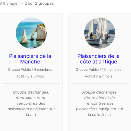
Affichage 1 - 2 sur 2 groupes
par:
Plaisanciers de la
Plaisanciers de la
Manche
côte atlantique
Groupe Public / 4 membres
Groupe Public / 16 membres
Actif
il y a 5 mois
Actif
il y a 7 mois
Groupe d’échanges,
Groupe d’échanges,
d’entraides et de
d’entraides et de
rencontres des
rencontres des
plaisanciers naviguant sur
plaisanciers naviguant sur
la […]
la côte A […]