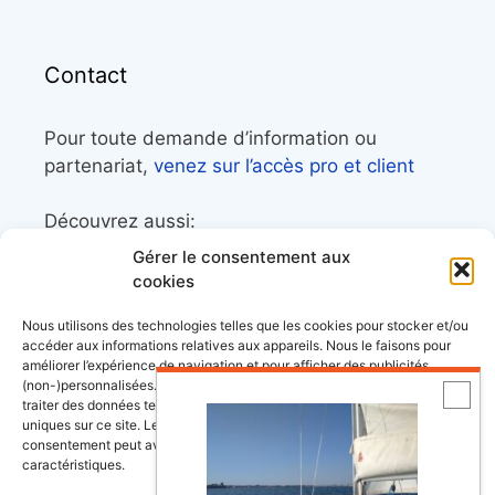
Contact
Pour toute demande d’information ou
partenariat,
venez sur l’accès pro et client
Découvrez aussi:
Gérer le consentement aux
Côtes&Mers, le magazine du littoral et sa
cookies
librairie maritime
Nous utilisons des technologies telles que les cookies pour stocker et/ou
Mers&Montagnes, Equipement outdoor pour
accéder aux informations relatives aux appareils. Nous le faisons pour
améliorer l’expérience de navigation et pour afficher des publicités
le trek et le raid nautique
(non-)personnalisées. Consentir à ces technologies nous autorisera à
BoatingAds, le site d’annonces bateaux
traiter des données telles que le comportement de navigation ou les ID
uniques sur ce site. Le fait de ne pas consentir ou de retirer son
européen
consentement peut avoir un effet négatif sur certaines fonctonnalités et
caractéristiques.