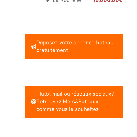
La Rochelle
19,000.00€
Déposez votre annonce bateau
gratuitement
Plutôt mail ou réseaux sociaux?
Retrouvez Mers&Bateaux
comme vous le souhaitez