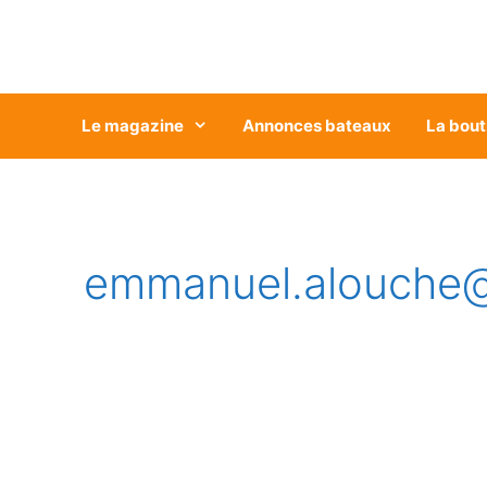
Aller
au
contenu
Le magazine
Annonces bateaux
La bout
emmanuel.alouche@