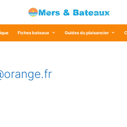
ique
Fiches bateaux
Guides du plaisancier
C
orange.fr