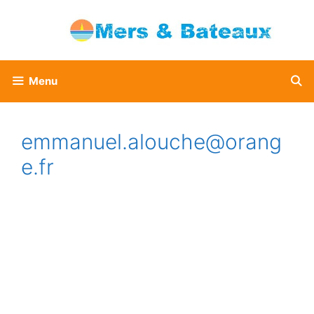
Aller
au
contenu
Menu
emmanuel.alouche@orang
e.fr