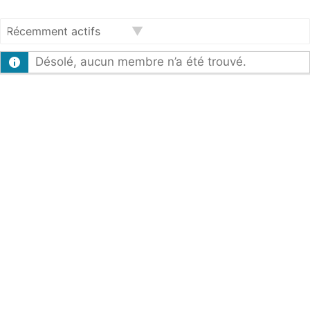
Afficher
Désolé, aucun membre n’a été trouvé.
par
activité: