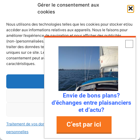
Gérer le consentement aux
Découvrez le site d’
actualité maritime et
cookies
littoral, Côtes&Mers
Nous utilisons des technologies telles que les cookies pour stocker et/ou
Annuaire des professionnels du nautisme et
accéder aux informations relatives aux appareils. Nous le faisons pour
améliorer l’expérience de navigation et pour afficher des publicités
de la plaisance
(non-)personnalisées. Consentir à ces technologies nous autorisera à
traiter des données telles que le comportement de navigation ou les ID
uniques sur ce site. Le fait de ne pas consentir ou de retirer son
consentement peut avoir un effet négatif sur certaines fonctonnalités et
caractéristiques.
Découvrez nos dossiers
Accepter
Lexique de la mer et des bateaux
Envie de bons plans?
Refuser
d’échanges entre plaisanciers
L’almanach du plaisancier
et d’actu?
Voir les préférences
C’est par ici
Lexique du nautisme anglais/français
Traitement de vos données
Traitement de vos données
personnelles
personnelles