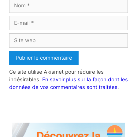
Nom
E-
mail
Site
web
Ce site utilise Akismet pour réduire les
indésirables.
En savoir plus sur la façon dont les
données de vos commentaires sont traitées
.