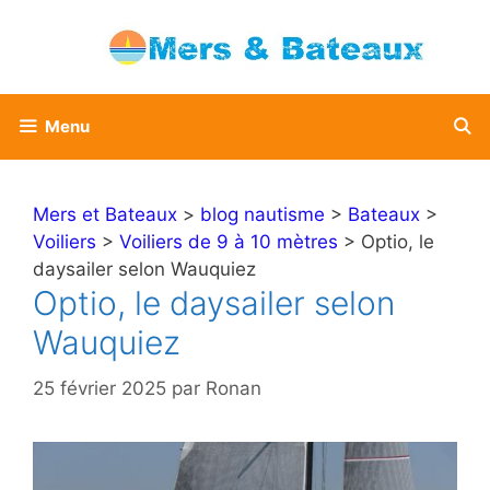
Aller
au
contenu
Menu
Mers et Bateaux
>
blog nautisme
>
Bateaux
>
Voiliers
>
Voiliers de 9 à 10 mètres
> Optio, le
daysailer selon Wauquiez
Optio, le daysailer selon
Wauquiez
25 février 2025
par
Ronan